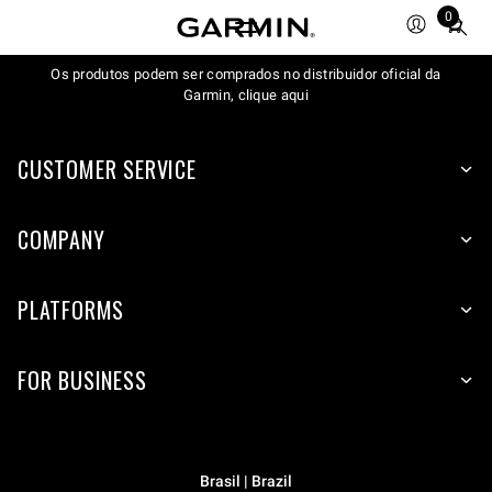
0
Total
items
Os produtos podem ser comprados no distribuidor oficial da
in
Garmin, clique aqui
cart:
0
CUSTOMER SERVICE
COMPANY
PLATFORMS
FOR BUSINESS
Brasil | Brazil