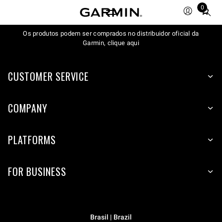
0
Total
items
Os produtos podem ser comprados no distribuidor oficial da
in
Garmin, clique aqui
cart:
0
CUSTOMER SERVICE
COMPANY
PLATFORMS
FOR BUSINESS
Brasil | Brazil