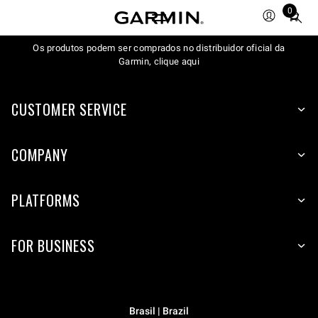
0
Total
items
Os produtos podem ser comprados no distribuidor oficial da
in
Garmin, clique aqui
cart:
0
CUSTOMER SERVICE
COMPANY
PLATFORMS
FOR BUSINESS
Brasil | Brazil