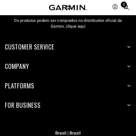
0
Total
items
Os produtos podem ser comprados no distribuidor oficial da
in
Garmin, clique aqui
cart:
0
CUSTOMER SERVICE
COMPANY
PLATFORMS
FOR BUSINESS
Brasil | Brazil