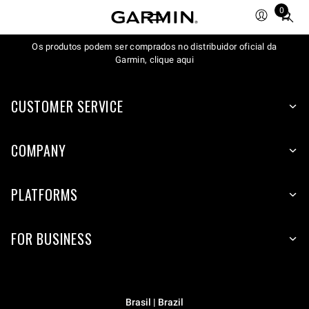
0
Total
items
Os produtos podem ser comprados no distribuidor oficial da
in
Garmin, clique aqui
cart:
0
CUSTOMER SERVICE
COMPANY
PLATFORMS
FOR BUSINESS
Brasil | Brazil