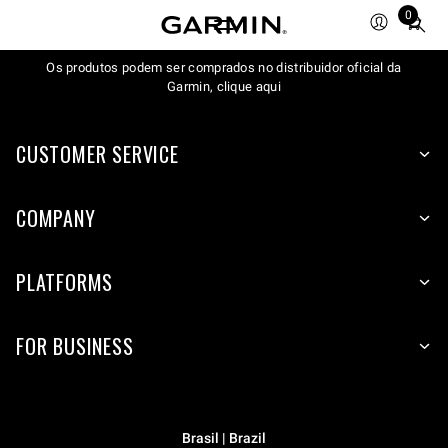
0
Total
items
Os produtos podem ser comprados no distribuidor oficial da
in
Garmin, clique aqui
cart:
0
CUSTOMER SERVICE
COMPANY
PLATFORMS
FOR BUSINESS
Brasil | Brazil