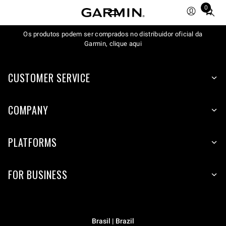
0
Total
items
Os produtos podem ser comprados no distribuidor oficial da
in
Garmin, clique aqui
cart:
0
CUSTOMER SERVICE
COMPANY
PLATFORMS
FOR BUSINESS
Brasil | Brazil