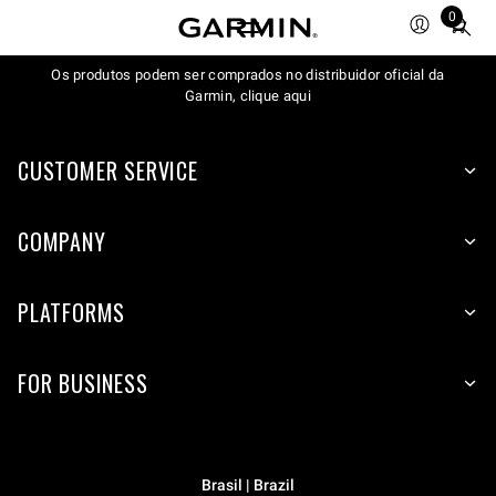
0
Total
items
Os produtos podem ser comprados no distribuidor oficial da
in
Garmin, clique aqui
cart:
0
CUSTOMER SERVICE
COMPANY
PLATFORMS
FOR BUSINESS
Brasil | Brazil