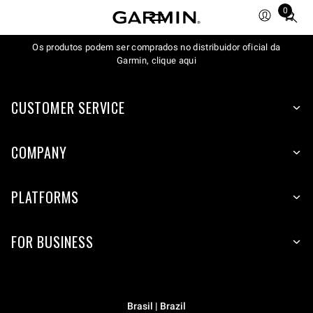
0
Total
items
Os produtos podem ser comprados no distribuidor oficial da
in
Garmin, clique aqui
cart:
0
CUSTOMER SERVICE
COMPANY
PLATFORMS
FOR BUSINESS
Brasil | Brazil