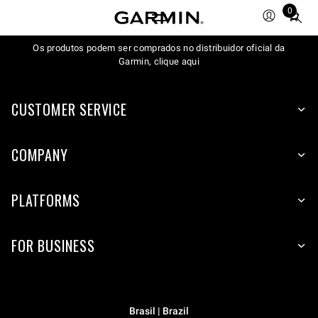
0
Total
items
Os produtos podem ser comprados no distribuidor oficial da
in
Garmin, clique aqui
cart:
0
CUSTOMER SERVICE
COMPANY
PLATFORMS
FOR BUSINESS
Brasil | Brazil