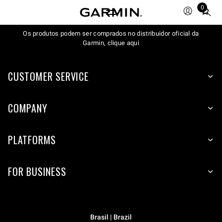
0
Total
items
Os produtos podem ser comprados no distribuidor oficial da
in
Garmin, clique aqui
cart:
0
CUSTOMER SERVICE
COMPANY
PLATFORMS
FOR BUSINESS
Brasil | Brazil