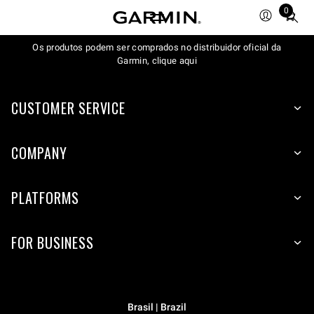
0
Total
items
Os produtos podem ser comprados no distribuidor oficial da
in
Garmin, clique aqui
cart:
0
CUSTOMER SERVICE
COMPANY
PLATFORMS
FOR BUSINESS
Brasil | Brazil