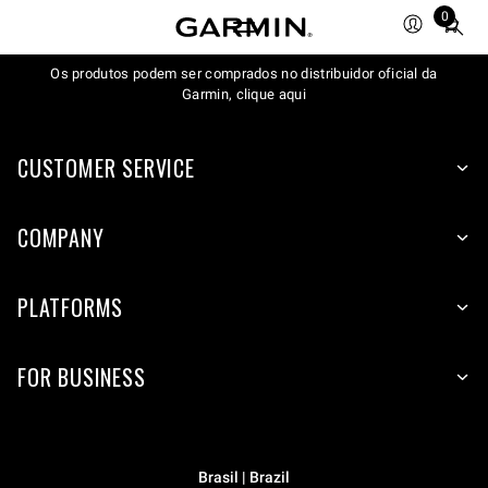
0
Total
items
Os produtos podem ser comprados no distribuidor oficial da
in
Garmin, clique aqui
cart:
0
CUSTOMER SERVICE
COMPANY
PLATFORMS
FOR BUSINESS
Brasil | Brazil