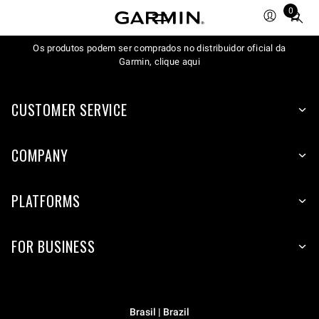
0
Total
items
Os produtos podem ser comprados no distribuidor oficial da
in
Garmin, clique aqui
cart:
0
CUSTOMER SERVICE
COMPANY
PLATFORMS
FOR BUSINESS
Brasil | Brazil