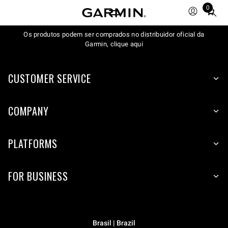
0
Total
items
Os produtos podem ser comprados no distribuidor oficial da
in
Garmin, clique aqui
cart:
0
CUSTOMER SERVICE
COMPANY
PLATFORMS
FOR BUSINESS
Brasil | Brazil