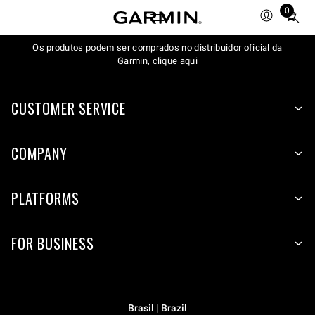
0
Total
items
Os produtos podem ser comprados no distribuidor oficial da
in
Garmin, clique aqui
cart:
0
CUSTOMER SERVICE
COMPANY
PLATFORMS
FOR BUSINESS
Brasil | Brazil