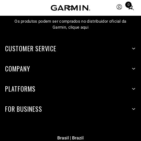
0
Total
items
Os produtos podem ser comprados no distribuidor oficial da
in
Garmin, clique aqui
cart:
0
CUSTOMER SERVICE
COMPANY
PLATFORMS
FOR BUSINESS
Brasil | Brazil