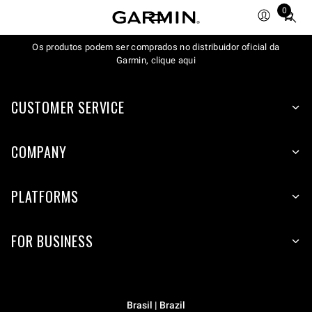
0
Total
items
Os produtos podem ser comprados no distribuidor oficial da
in
Garmin, clique aqui
cart:
0
CUSTOMER SERVICE
COMPANY
PLATFORMS
FOR BUSINESS
Brasil | Brazil