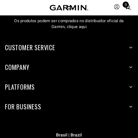
0
Total
items
Os produtos podem ser comprados no distribuidor oficial da
in
Garmin, clique aqui
cart:
0
CUSTOMER SERVICE
COMPANY
PLATFORMS
FOR BUSINESS
Brasil | Brazil