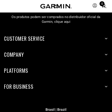
0
Total
items
Os produtos podem ser comprados no distribuidor oficial da
in
Garmin, clique aqui
cart:
0
CUSTOMER SERVICE
COMPANY
PLATFORMS
FOR BUSINESS
Brasil | Brazil