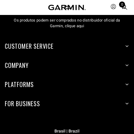
0
Total
items
Os produtos podem ser comprados no distribuidor oficial da
in
Garmin, clique aqui
cart:
0
CUSTOMER SERVICE
COMPANY
PLATFORMS
FOR BUSINESS
Brasil | Brazil