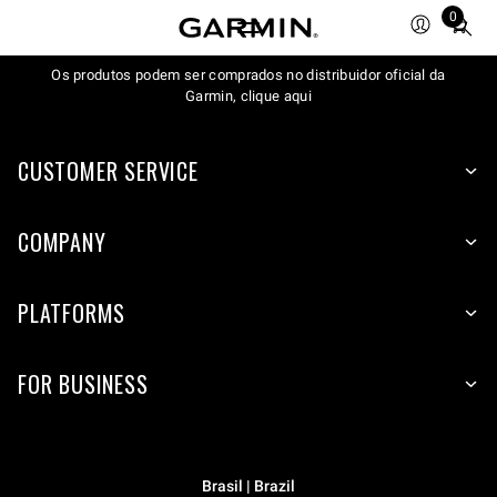
0
Total
items
Os produtos podem ser comprados no distribuidor oficial da
in
Garmin, clique aqui
cart:
0
CUSTOMER SERVICE
COMPANY
PLATFORMS
FOR BUSINESS
Brasil | Brazil