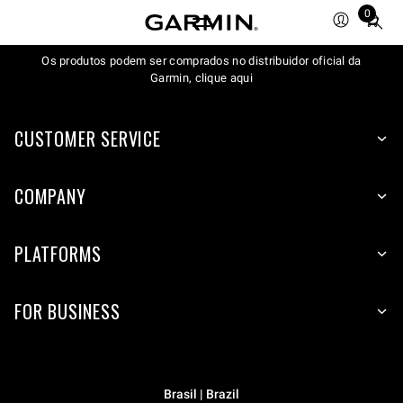
0
Total
items
Os produtos podem ser comprados no distribuidor oficial da
in
Garmin, clique aqui
cart:
0
CUSTOMER SERVICE
COMPANY
PLATFORMS
FOR BUSINESS
Brasil | Brazil