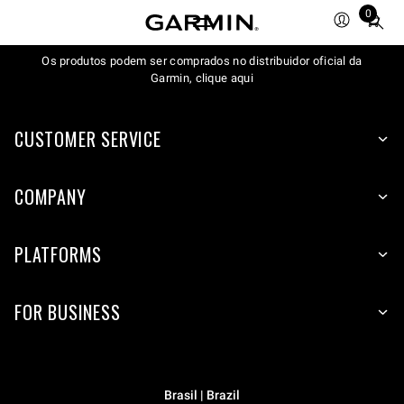
0
Total
items
Os produtos podem ser comprados no distribuidor oficial da
in
Garmin, clique aqui
cart:
0
CUSTOMER SERVICE
COMPANY
PLATFORMS
FOR BUSINESS
Brasil | Brazil