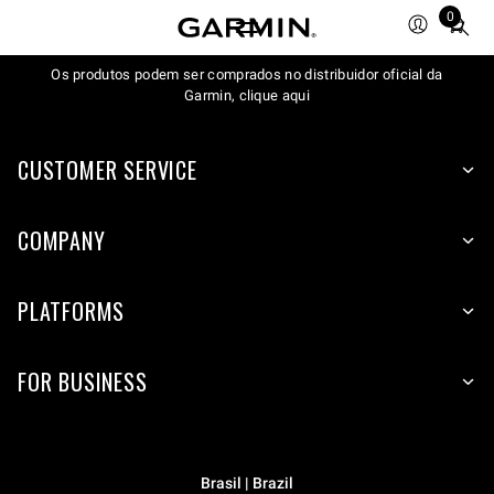
0
Total
items
Os produtos podem ser comprados no distribuidor oficial da
in
Garmin, clique aqui
cart:
0
CUSTOMER SERVICE
COMPANY
PLATFORMS
FOR BUSINESS
Brasil | Brazil