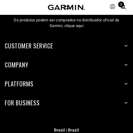
0
Total
items
Os produtos podem ser comprados no distribuidor oficial da
in
Garmin, clique aqui
cart:
0
CUSTOMER SERVICE
COMPANY
PLATFORMS
FOR BUSINESS
Brasil | Brazil