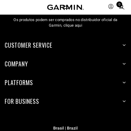
0
Total
items
Os produtos podem ser comprados no distribuidor oficial da
in
Garmin, clique aqui
cart:
0
CUSTOMER SERVICE
COMPANY
PLATFORMS
FOR BUSINESS
Brasil | Brazil