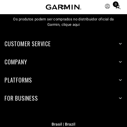
0
Total
items
Os produtos podem ser comprados no distribuidor oficial da
in
Garmin, clique aqui
cart:
0
CUSTOMER SERVICE
COMPANY
PLATFORMS
FOR BUSINESS
Brasil | Brazil