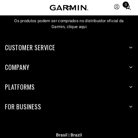
0
Total
items
Os produtos podem ser comprados no distribuidor oficial da
in
Garmin, clique aqui
cart:
0
CUSTOMER SERVICE
COMPANY
PLATFORMS
FOR BUSINESS
Brasil | Brazil