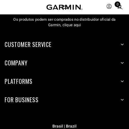
0
Total
items
Os produtos podem ser comprados no distribuidor oficial da
in
Garmin, clique aqui
cart:
0
CUSTOMER SERVICE
COMPANY
PLATFORMS
FOR BUSINESS
Brasil | Brazil