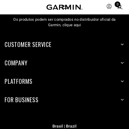
0
Total
items
Os produtos podem ser comprados no distribuidor oficial da
in
Garmin, clique aqui
cart:
0
CUSTOMER SERVICE
COMPANY
PLATFORMS
FOR BUSINESS
Brasil | Brazil