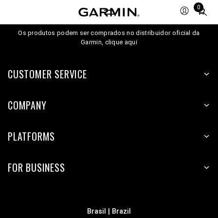
0
Total
items
in
Os produtos podem ser comprados no distribuidor oficial da
Garmin, clique aqui
cart:
0
CUSTOMER SERVICE
COMPANY
PLATFORMS
FOR BUSINESS
Brasil | Brazil