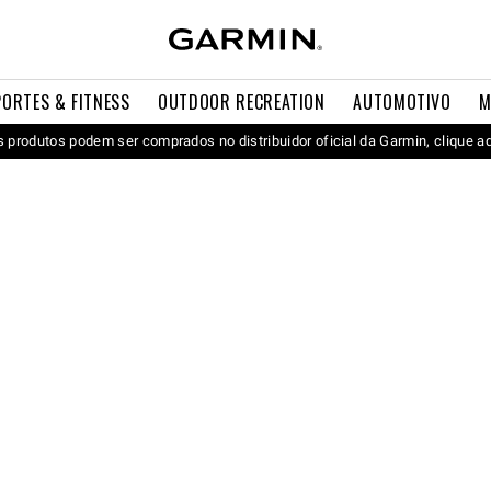
PORTES & FITNESS
OUTDOOR RECREATION
AUTOMOTIVO
M
 produtos podem ser comprados no distribuidor oficial da Garmin, clique a