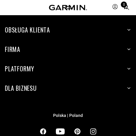
0
Total
items
in
cart:
OBSŁUGA KLIENTA
0
FIRMA
PLATFORMY
DLA BIZNESU
Polska | Poland