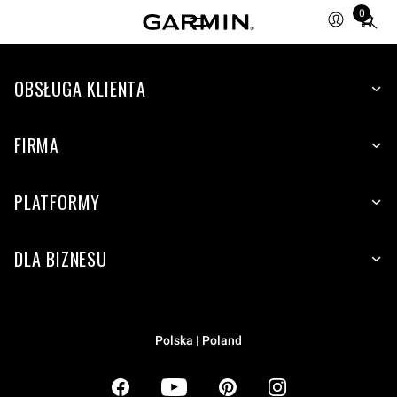
0
Total
items
in
OBSŁUGA KLIENTA
cart:
0
FIRMA
PLATFORMY
DLA BIZNESU
Polska | Poland