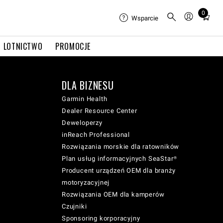
0
Total
Wsparcie
items
in
LOTNICTWO
PROMOCJE
cart:
0
DLA BIZNESU
Garmin Health
Dealer Resource Center
Deweloperzy
inReach Professional
Rozwiązania morskie dla ratowników
Plan usług informacyjnych SeaStar®
Producent urządzeń OEM dla branży
motoryzacyjnej
Rozwiązania OEM dla kamperów
Czujniki
Sponsoring korporacyjny