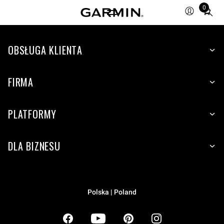
0
Total
items
in
OBSŁUGA KLIENTA
cart:
0
FIRMA
PLATFORMY
DLA BIZNESU
Polska | Poland