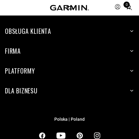
0
Total
items
in
OBSŁUGA KLIENTA
cart:
0
FIRMA
PLATFORMY
DLA BIZNESU
Polska | Poland