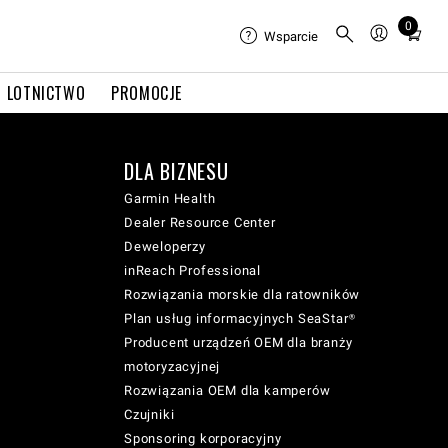
0
Total
Wsparcie
items
in
LOTNICTWO
PROMOCJE
cart:
0
DLA BIZNESU
Garmin Health
Dealer Resource Center
Deweloperzy
inReach Professional
Rozwiązania morskie dla ratowników
Plan usług informacyjnych SeaStar®
Producent urządzeń OEM dla branży
motoryzacyjnej
Rozwiązania OEM dla kamperów
Czujniki
Sponsoring korporacyjny