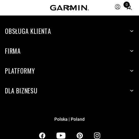
0
Total
items
in
OBSŁUGA KLIENTA
cart:
0
FIRMA
PLATFORMY
DLA BIZNESU
Polska | Poland