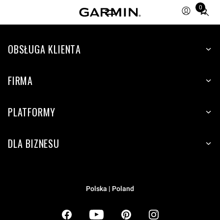
0
Total
items
in
OBSŁUGA KLIENTA
cart:
0
FIRMA
PLATFORMY
DLA BIZNESU
Polska | Poland