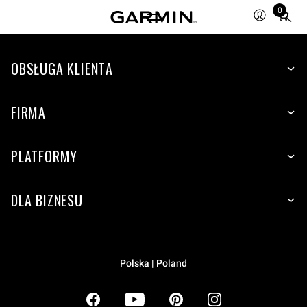
0
Total
items
in
OBSŁUGA KLIENTA
cart:
0
FIRMA
PLATFORMY
DLA BIZNESU
Polska | Poland