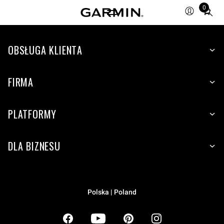
0
Total
items
in
OBSŁUGA KLIENTA
cart:
0
FIRMA
PLATFORMY
DLA BIZNESU
Polska | Poland