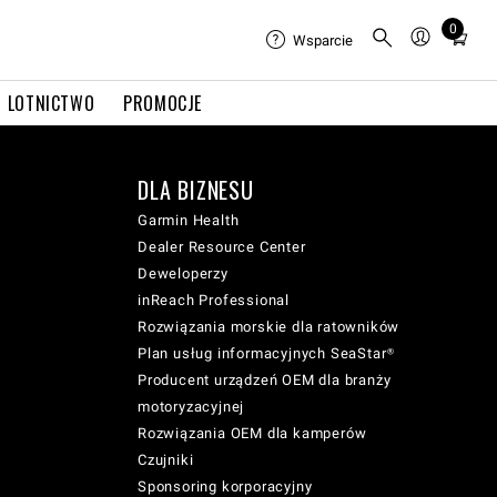
0
Total
Wsparcie
items
in
LOTNICTWO
PROMOCJE
cart:
0
DLA BIZNESU
Garmin Health
Dealer Resource Center
Deweloperzy
inReach Professional
Rozwiązania morskie dla ratowników
Plan usług informacyjnych SeaStar®
Producent urządzeń OEM dla branży
motoryzacyjnej
Rozwiązania OEM dla kamperów
Czujniki
Sponsoring korporacyjny