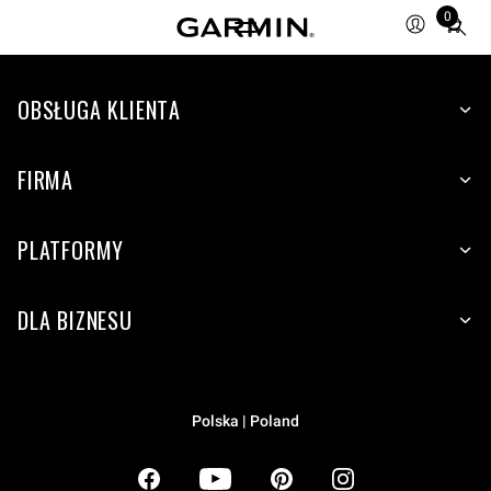
0
Total
items
in
OBSŁUGA KLIENTA
cart:
0
FIRMA
PLATFORMY
DLA BIZNESU
Polska | Poland