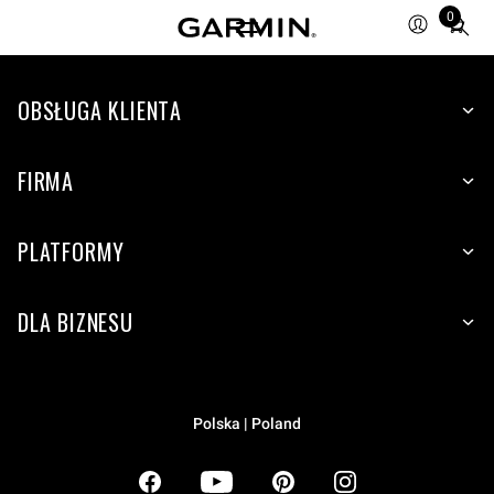
0
Total
items
in
OBSŁUGA KLIENTA
cart:
0
FIRMA
PLATFORMY
DLA BIZNESU
Polska | Poland