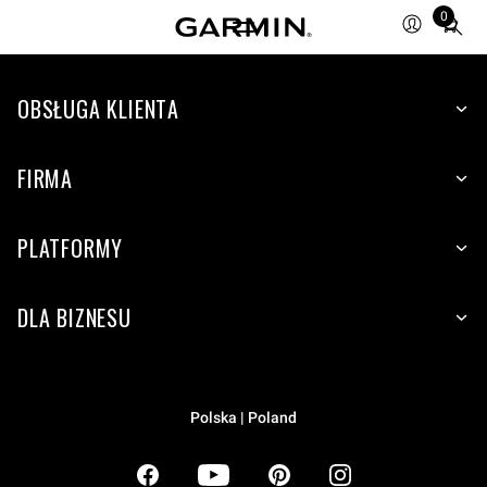
0
Total
items
in
OBSŁUGA KLIENTA
cart:
0
FIRMA
PLATFORMY
DLA BIZNESU
Polska | Poland