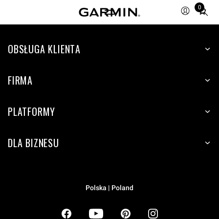
0
Total
items
in
OBSŁUGA KLIENTA
cart:
0
FIRMA
PLATFORMY
DLA BIZNESU
Polska | Poland