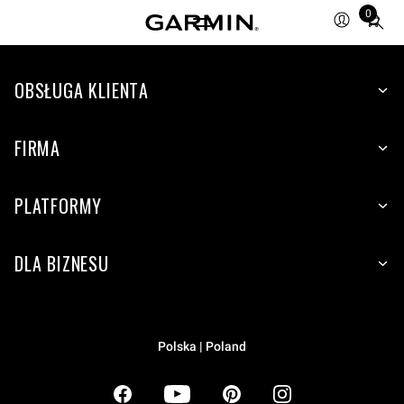
0
Total
items
in
OBSŁUGA KLIENTA
cart:
0
FIRMA
PLATFORMY
DLA BIZNESU
Polska | Poland