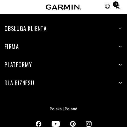
0
Total
items
in
OBSŁUGA KLIENTA
cart:
0
FIRMA
PLATFORMY
DLA BIZNESU
Polska | Poland